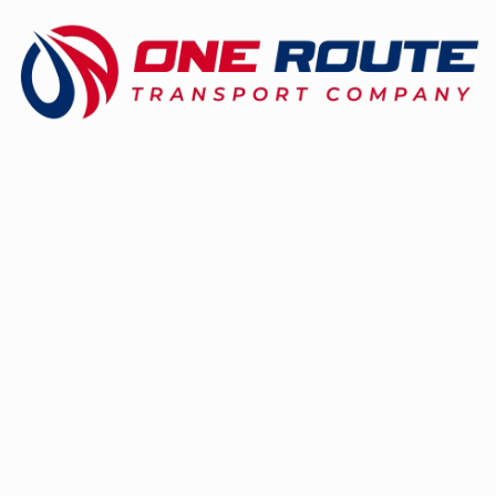
ШИМИ
Общение в Китае осложнено слабым 
у местных жителей, что особенно ва